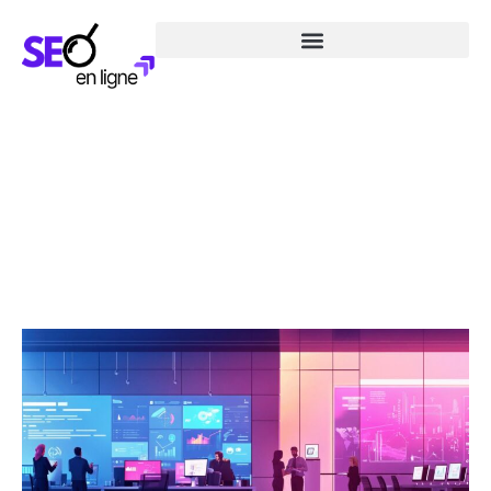
La communication identitaire : Les
secrets des entreprises pour créer
une communauté engagée